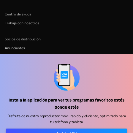
Centro de ayuda
Trabaja con nosotros
Socios de distribución
Anunciantes
Centro de prensa
Términos de Uso
Política de Privacidad
Política de cookies y tecnologías de seguimiento
Política de derechos de autor
Instala la aplicación para ver tus programas favoritos estés
donde estés
Disfruta de nuestro reproductor móvil rápido y eficiente, optimizado para
tu teléfono y tableta