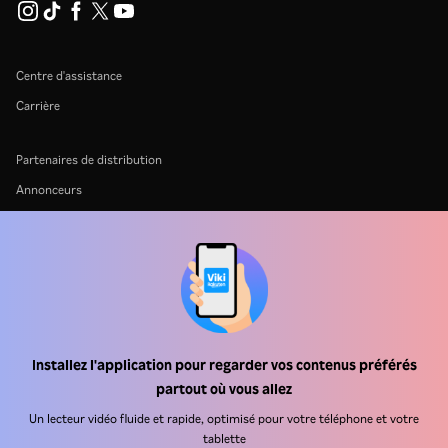
Centre d'assistance
Carrière
Partenaires de distribution
Annonceurs
Centre de presse
Conditions d'utilisation
Politique de confidentialité
Politique relative aux cookies et aux technologies de suivi
Politique de droits d'auteur
Installez l'application pour regarder vos contenus préférés
partout où vous allez
Un lecteur vidéo fluide et rapide, optimisé pour votre téléphone et votre
tablette