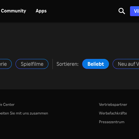
Community
Apps
Vi
rie
Spielfilme
Sortieren:
Beliebt
Neu auf V
fe Center
Vertriebspartner
eiten Sie mit uns zusammen
Werbefachkräfte
Pressezentrum