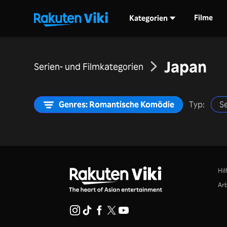
Filme
Kategorien
Japan
Serien- und Filmkategorien
Genres: Romantische Komödie
Typ:
Se
Hil
Arb