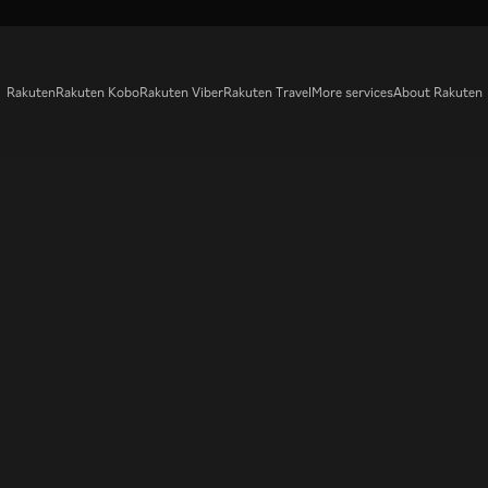
Rakuten
Rakuten Kobo
Rakuten Viber
Rakuten Travel
More services
About Rakuten