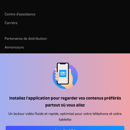
Centre d'assistance
Carrière
Partenaires de distribution
Annonceurs
Centre de presse
Conditions d'utilisation
Politique de confidentialité
Politique relative aux cookies et aux technologies de suivi
Politique de droits d'auteur
Installez l'application pour regarder vos contenus préférés
partout où vous allez
Un lecteur vidéo fluide et rapide, optimisé pour votre téléphone et votre
tablette