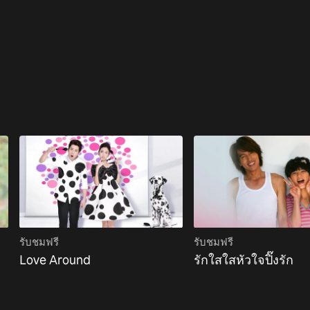
รับชมฟรี
รับชมฟรี
Love Around
รักใสใสหัวใจปิ๊งรัก