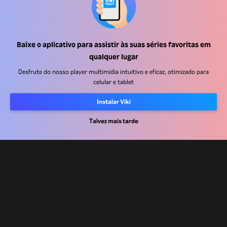
Baixe o aplicativo para assistir às suas séries favoritas em
Central de ajuda
qualquer lugar
Trabalhe Conosco
Desfrute do nosso player multimídia intuitivo e eficaz, otimizado para
celular e tablet
Emissoras
Instalar Viki
Anunciantes
Central de imprensa
Talvez mais tarde
Termos de uso
Política de privacidade
Política de cookies e Tecnologias de rastreamento
Política de direitos autorais