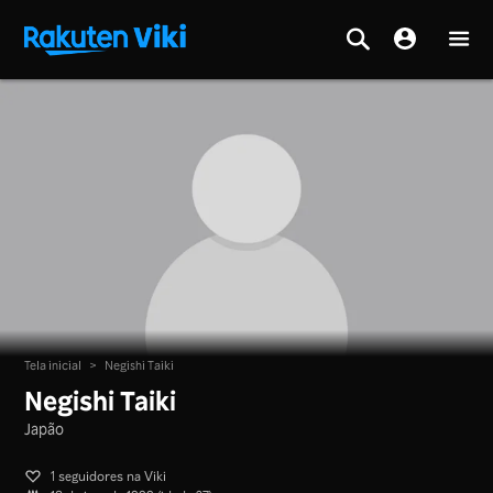
Tela inicial
>
Negishi Taiki
Negishi Taiki
Japão
1 seguidores na Viki