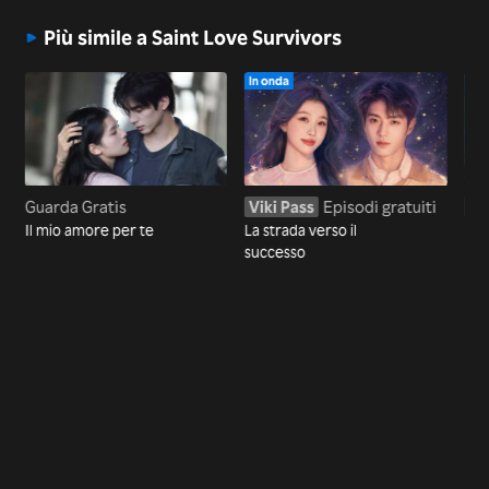
Più simile a Saint Love Survivors
In onda
In 
Guarda Gratis
Viki Pass
Episodi gratuiti
Vi
Il mio amore per te
La strada verso il
Il 
successo