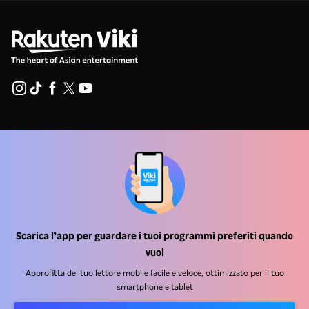
Centro assistenza
Lavora Con Noi
Partner per la distribuzione
Inserzionisti
Centro stampa
Scarica l’app per guardare i tuoi programmi preferiti quando
vuoi
Condizioni d'uso
Approfitta del tuo lettore mobile facile e veloce, ottimizzato per il tuo
smartphone e tablet
Informativa sulla privacy