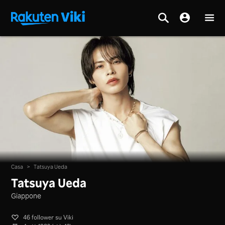
Casa
>
Tatsuya Ueda
Tatsuya Ueda
Giappone
46 follower su Viki