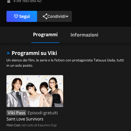
4 ott 1983 (età 42)
Segui
Condividi
Programmi
Informazioni
Programmi su Viki
Un elenco dei film, le serie e le fiction con protagonista Tatsuya Ueda, tutti
in un solo posto.
Viki Pass
Episodi gratuiti
Saint Love Survivors
Main Cast
nel ruolo di Kazuhiro Ouji