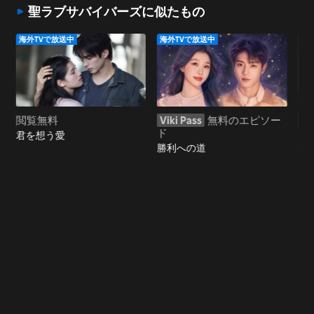
聖ラブサバイバーズに似たもの
海外TVで放送中
海外TVで放送中
海
閲覧無料
Viki Pass
無料のエピソー
Vi
ド
ド
君を想う愛
勝利への道
あ