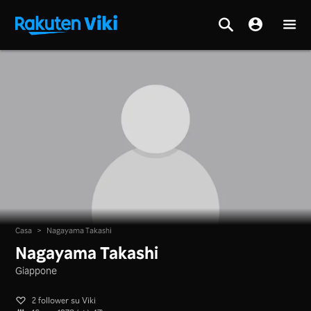
Casa
>
Nagayama Takashi
Nagayama Takashi
Giappone
2 follower su Viki