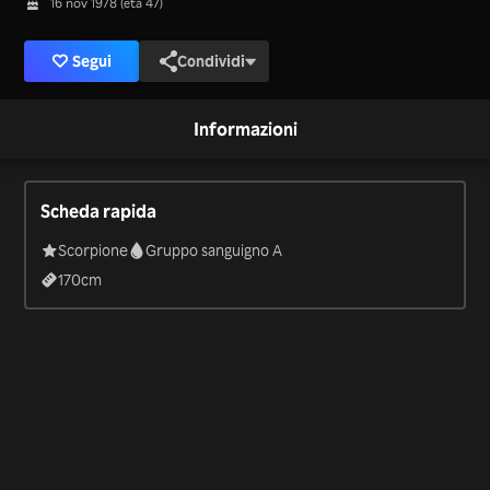
16 nov 1978 (età 47)
Segui
Condividi
Informazioni
Scheda rapida
Scorpione
Gruppo sanguigno A
170
cm