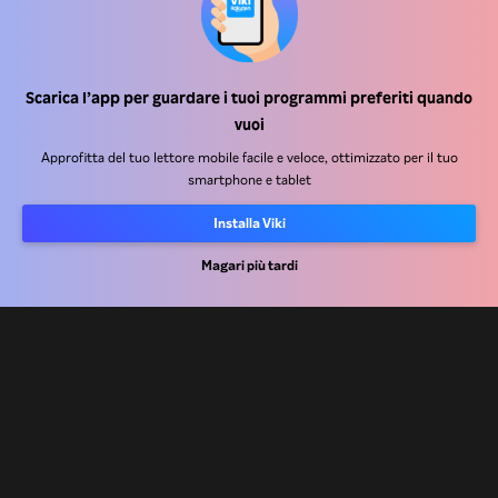
Scarica l’app per guardare i tuoi programmi preferiti quando
Centro assistenza
vuoi
Lavora Con Noi
Approfitta del tuo lettore mobile facile e veloce, ottimizzato per il tuo
smartphone e tablet
Partner per la distribuzione
Installa Viki
Inserzionisti
Centro stampa
Magari più tardi
Condizioni d'uso
Informativa sulla privacy
Informativa sui cookie e sulla Tecnologia di tracciamento
Politica sul copyright