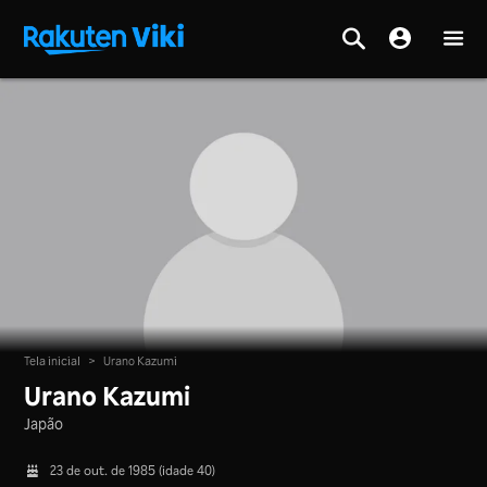
Tela inicial
>
Urano Kazumi
Urano Kazumi
Japão
23 de out. de 1985 (idade 40)