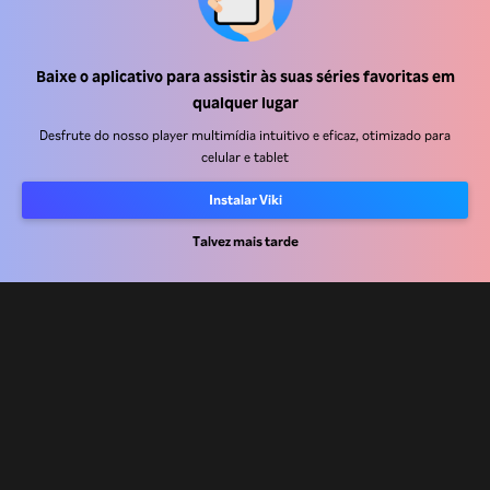
Central de ajuda
Baixe o aplicativo para assistir às suas séries favoritas em
qualquer lugar
Trabalhe Conosco
Desfrute do nosso player multimídia intuitivo e eficaz, otimizado para
celular e tablet
Emissoras
Anunciantes
Instalar Viki
Central de imprensa
Talvez mais tarde
Termos de uso
Política de privacidade
Política de cookies e Tecnologias de rastreamento
Política de direitos autorais