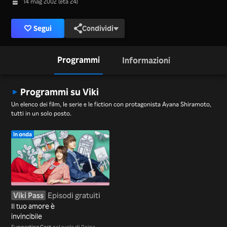
14 mag 2002 (età 24)
Segui
Condividi
Programmi
Informazioni
Programmi su Viki
Un elenco dei film, le serie e le fiction con protagonista Ayana Shiramoto,
tutti in un solo posto.
In onda
Viki Pass
Episodi gratuiti
Il tuo amore è
invincibile
Supporting Cast
nel ruolo di Reina