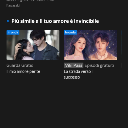
Kawasaki
Più simile a Il tuo amore è invincibile
In onda
In onda
In 
Guarda Gratis
Viki Pass
Episodi gratuiti
Vi
Il mio amore per te
La strada verso il
Il 
successo