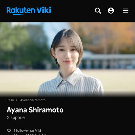
Casa
>
Ayana Shiramoto
Ayana Shiramoto
Giappone
1 follower su Viki