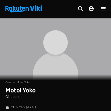
Casa
>
Motoi Yoko
Motoi Yoko
Giappone
13 dic 1979 (età 46)