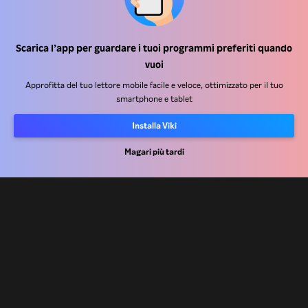
Centro assistenza
Scarica l’app per guardare i tuoi programmi preferiti quando
vuoi
Lavora Con Noi
Approfitta del tuo lettore mobile facile e veloce, ottimizzato per il tuo
smartphone e tablet
Partner per la distribuzione
Inserzionisti
Installa Viki
Centro stampa
Magari più tardi
Condizioni d'uso
Informativa sulla privacy
Informativa sui cookie e sulla Tecnologia di tracciamento
Politica sul copyright