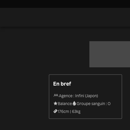
En bref
Agence : Infini (Japon)
Balance
Groupe sanguin : O
176
cm |
63
kg