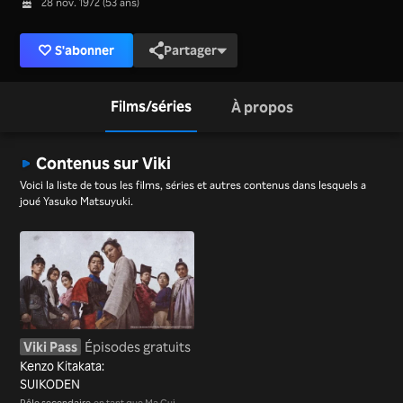
28 nov. 1972 (53 ans)
S'abonner
Partager
Films/séries
À propos
Contenus sur Viki
Voici la liste de tous les films, séries et autres contenus dans lesquels a
joué Yasuko Matsuyuki.
Viki Pass
Épisodes gratuits
Kenzo Kitakata:
SUIKODEN
Rôle secondaire
en tant que Ma Gui