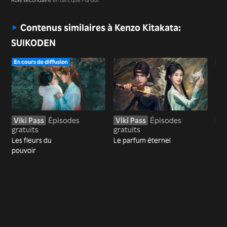
Contenus similaires à Kenzo Kitakata:
SUIKODEN
En cours de diffusion
En 
Viki Pass
Épisodes
Viki Pass
Épisodes
Vi
gratuits
gratuits
gra
Les fleurs du
Le parfum éternel
Pro
pouvoir