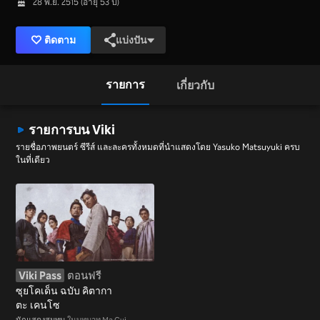
28 พ.ย. 2515 (อายุ 53 ปี)
ติดตาม
แบ่งปัน
รายการ
เกี่ยวกับ
รายการบน Viki
รายชื่อภาพยนตร์ ซีรีส์ และละครทั้งหมดที่นำแสดงโดย Yasuko Matsuyuki ครบ
ในที่เดียว
Viki Pass
ตอนฟรี
ซุยโคเด็น ฉบับ คิตากา
ตะ เคนโซ
นักแสดงสมทบ
ในบทบาท Ma Gui