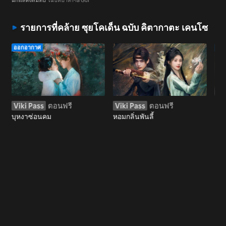
รายการที่คล้าย ซุยโคเด็น ฉบับ คิตากาตะ เคนโซ
ออกอากาศ
ออ
Viki Pass
ตอนฟรี
Viki Pass
ตอนฟรี
รับ
บุหงาซ่อนคม
หอมกลิ่นพันลี้
หัวใ