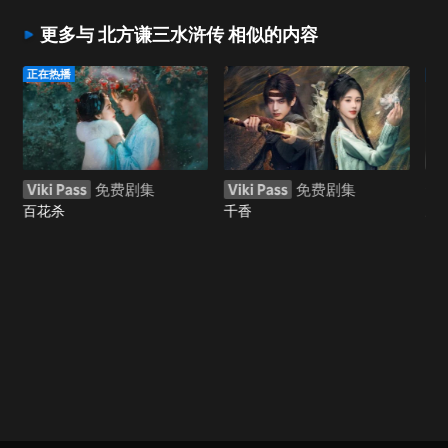
更多与 北方谦三水浒传 相似的内容
正在热播
正
Viki Pass
免费剧集
Viki Pass
免费剧集
免
百花杀
千香
野