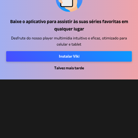
Central de ajuda
Baixe o aplicativo para assistir às suas séries favoritas em
qualquer lugar
Trabalhe Conosco
Desfrute do nosso player multimídia intuitivo e eficaz, otimizado para
celular e tablet
Emissoras
Anunciantes
Instalar Viki
Central de imprensa
Talvez mais tarde
Termos de uso
Política de privacidade
Política de cookies e Tecnologias de rastreamento
Política de direitos autorais