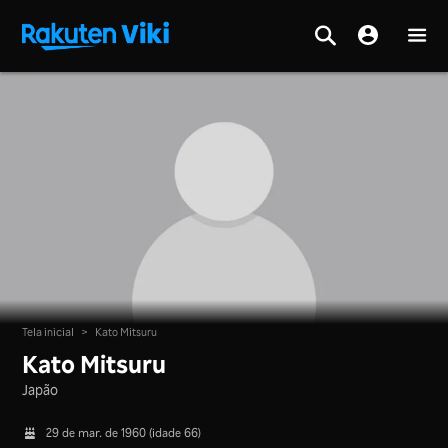
Tela inicial
>
Kato Mitsuru
Kato Mitsuru
Japão
29 de mar. de 1960 (idade 66)