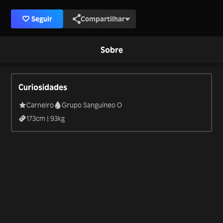
Seguir
Compartilhar
Sobre
Curiosidades
Carneiro
Grupo Sanguíneo O
173
cm |
93
kg