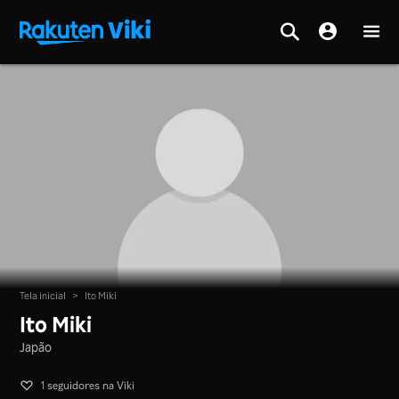
Tela inicial
>
Ito Miki
Ito Miki
Japão
1 seguidores na Viki