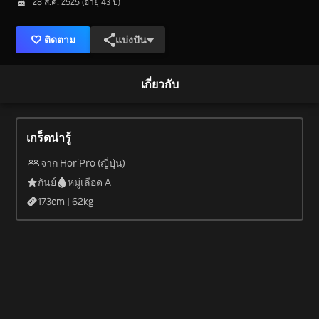
28 ส.ค. 2525 (อายุ 43 ปี)
ติดตาม
แบ่งปัน
เกี่ยวกับ
เกร็ดน่ารู้
จาก HoriPro (ญี่ปุ่น)
กันย์
หมู่เลือด A
173
cm |
62
kg