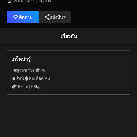
21 ส.ค. 2490 (อายุ 78 ปี)
ติดตาม
แบ่งปัน
เกี่ยวกับ
เกร็ดน่ารู้
Inagawa Yoshihiko
สิงห์
หมู่เลือด AB
167
cm |
58
kg