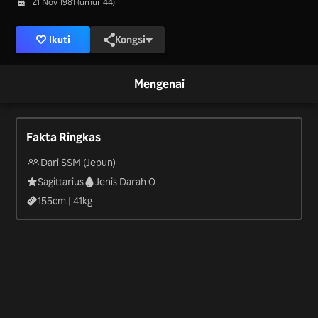
21 Nov 1981 (umur 44)
Ikuti
Kongsi
Mengenai
Fakta Ringkas
Dari SSM (Jepun)
Sagittarius
Jenis Darah O
155
cm |
41
kg