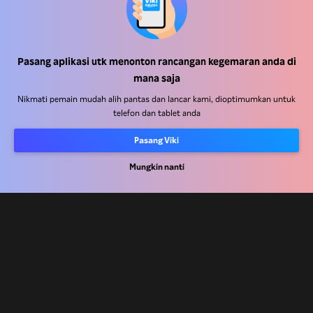
Pasang aplikasi utk menonton rancangan kegemaran anda di
Pusat Bantuan
mana saja
Kerja Dengan Kami
Nikmati pemain mudah alih pantas dan lancar kami, dioptimumkan untuk
telefon dan tablet anda
Rakan Kongsi Pengedaran
Pasang Viki
Pengiklan
Pusat Akhbar
Mungkin nanti
Terma Penggunaan
Dasar Privasi
Dasar Teknologi Kuki dan Penjejakan
Dasar Hak Cipta