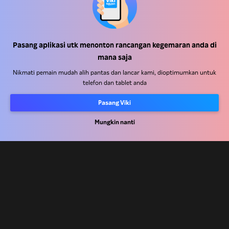
Pasang aplikasi utk menonton rancangan kegemaran anda di
Pusat Bantuan
mana saja
Kerja Dengan Kami
Nikmati pemain mudah alih pantas dan lancar kami, dioptimumkan untuk
telefon dan tablet anda
Rakan Kongsi Pengedaran
Pasang Viki
Pengiklan
Pusat Akhbar
Mungkin nanti
Terma Penggunaan
Dasar Privasi
Dasar Teknologi Kuki dan Penjejakan
Dasar Hak Cipta