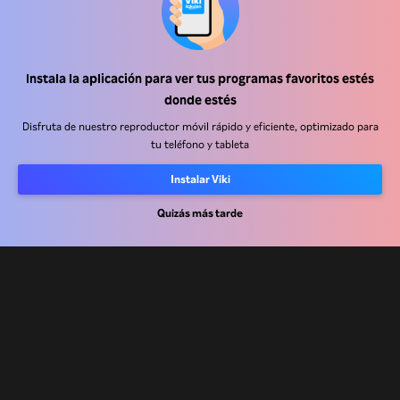
Instala la aplicación para ver tus programas favoritos estés
Centro de ayuda
donde estés
Trabaja con nosotros
Disfruta de nuestro reproductor móvil rápido y eficiente, optimizado para
tu teléfono y tableta
Socios de distribución
Instalar Viki
Anunciantes
Centro de prensa
Quizás más tarde
Términos de Uso
Política de Privacidad
Política de cookies y tecnologías de seguimiento
Política de derechos de autor