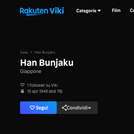
Film
C
Categorie
Casa
>
Han Bunjaku
Han Bunjaku
Giappone
1 follower su Viki
15 apr 1948 (età 78)
Segui
Condividi