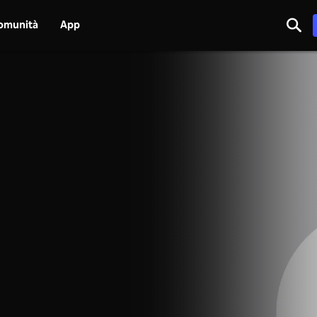
omunità
App