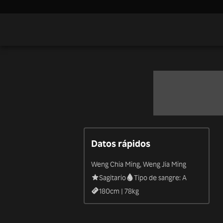
Datos rápidos
Weng Chia Ming, Weng Jia Ming
Sagitario
Tipo de sangre: A
180
cm |
78
kg