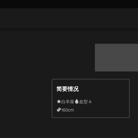
简要情况
白羊座
血型 A
160
cm