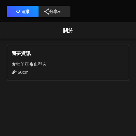
追蹤
分享
關於
簡要資訊
牡羊座
血型 A
160
cm