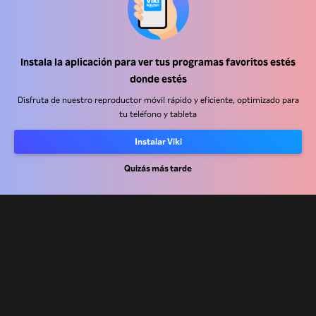
Instala la aplicación para ver tus programas favoritos estés
Centro de ayuda
donde estés
Trabaja con nosotros
Disfruta de nuestro reproductor móvil rápido y eficiente, optimizado para
tu teléfono y tableta
Socios de distribución
Instalar Viki
Anunciantes
Centro de prensa
Quizás más tarde
Términos de Uso
Política de Privacidad
Política de cookies y tecnologías de seguimiento
Política de derechos de autor