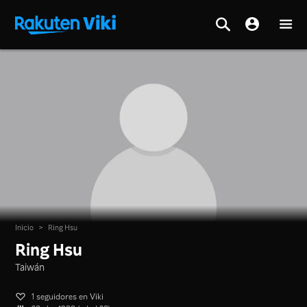
Inicio
>
Ring Hsu
Ring Hsu
Taiwán
1 seguidores en Viki