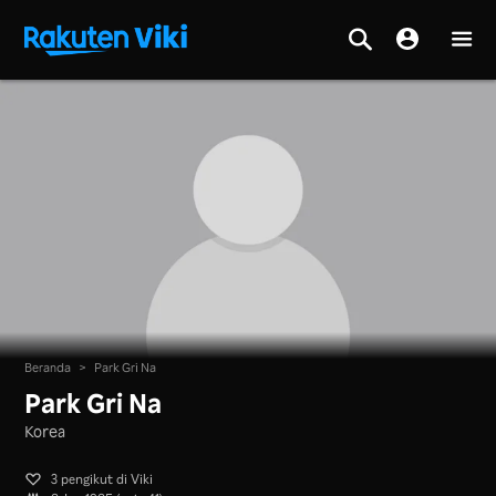
Beranda
>
Park Gri Na
Park Gri Na
Korea
3 pengikut di Viki