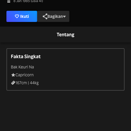
8 Jan 1985 (usia 41)
Ikuti
Bagikan
Tentang
Fakta Singkat
Bak Keuri Na
Capricorn
167
cm |
44
kg