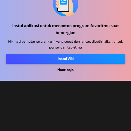
Instal aplikasi untuk menonton program favoritmu saat
Pusat Bantuan
bepergian
Bekerja Bersama Kami
Nikmati pemutar seluler kami yang cepat dan lancar, dioptimalkan untuk
ponsel dan tabletmu
Mitra Distribusi
Instal Viki
Pengiklan
Pusat Pers
Nanti saja
Ketentuan Penggunaan
Kebijakan Privasi
Kebijakan Cookie dan Teknologi Penelusuran
Kebijakan Hak Cipta