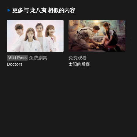
更多与 龙八夷 相似的内容
Viki Pass
免费剧集
免费观看
免
Doctors
太阳的后裔
安