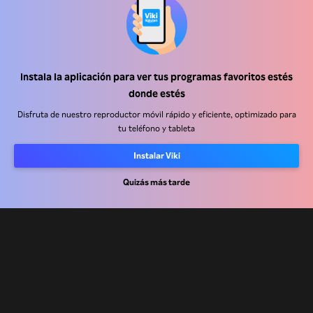
Instala la aplicación para ver tus programas favoritos estés
Centro de ayuda
donde estés
Trabaja con nosotros
Disfruta de nuestro reproductor móvil rápido y eficiente, optimizado para
tu teléfono y tableta
Socios de distribución
Instalar Viki
Anunciantes
Quizás más tarde
Centro de prensa
Términos de Uso
Política de Privacidad
Política de cookies y tecnologías de seguimiento
Política de derechos de autor