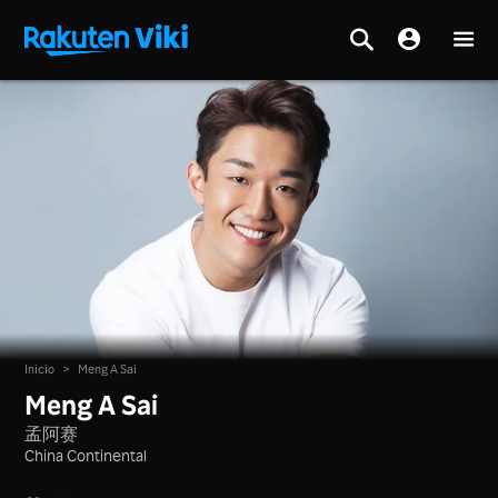
Inicio
>
Meng A Sai
Meng A Sai
孟阿赛
China Continental