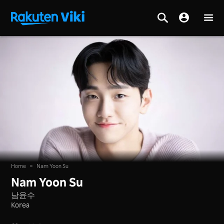
Home
>
Nam Yoon Su
Nam Yoon Su
남윤수
Korea