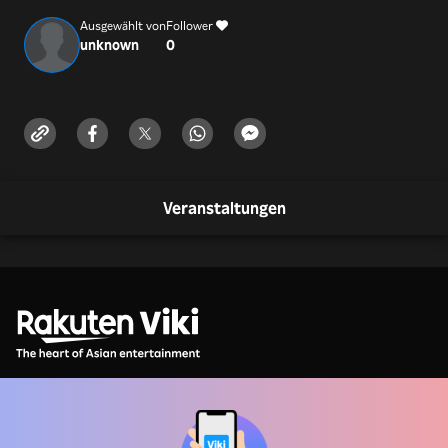
+1 5107579959
Ausgewählt von
Follower
unknown
0
Username -
richmondlandscapepavers
Address -
2266 Central St, Richmond, CA 94801, USA
Timings -
Veranstaltungen
Monday-Sunday - 7:00AM - 8:00PM
facebook : https://www.facebook.com/profile.php?
id=61574182105358
Instagram :
https://www.instagram.com/richmondlandscapepavers
Twitter : https://x.com/PaversRichmond