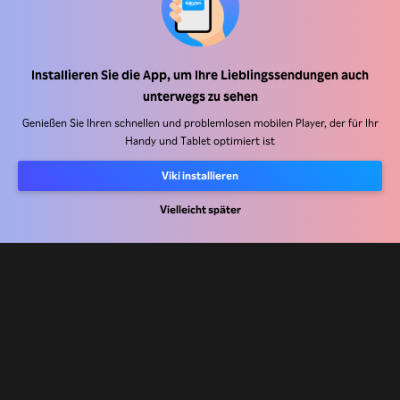
Hilfe Center
Pinterest : https://www.pi
Arbeiten Sie mit uns zusammen
Installieren Sie die App, um Ihre Lieblingssendungen auch
Vertriebspartner
unterwegs zu sehen
Werbefachkräfte
Genießen Sie Ihren schnellen und problemlosen mobilen Player, der für Ihr
Pressezentrum
Handy und Tablet optimiert ist
Viki installieren
Nutzungsbedingungen
Vielleicht später
Datenschutzrichtlinie
Richtlinie zu Cookies und Tracking-Technologien
Urheberrechtsrichtlinie
Rakuten
Rakuten Kobo
Rakuten Viber
Rakuten Travel
More services
About Rakuten