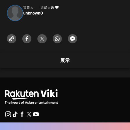
+1 5107579959
策劃人
追蹤人數
unknown
0
Username -
richmondlandscapepavers
Address -
2266 Central St, Richmond, CA 94801, USA
Timings -
展示
Monday-Sunday - 7:00AM - 8:00PM
facebook : https://www.facebook.com/profile.php?
id=61574182105358
Instagram :
https://www.instagram.com/richmondlandscapepavers
Twitter : https://x.com/PaversRichmond