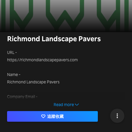
Richmond Landscape Pavers
URL -
https://richmondlandscapepavers.com
Name -
Richmond Landscape Pavers
Company Email -
richmondlandscapepavers@gmail.com
Read more
追蹤收藏
Phone Number -
510-757-9959