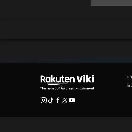
Hil
Arb