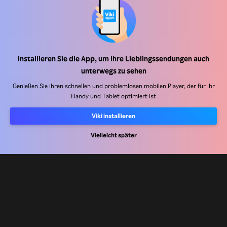
Hilfe Center
Arbeiten Sie mit uns zusammen
Installieren Sie die App, um Ihre Lieblingssendungen auch
Vertriebspartner
unterwegs zu sehen
Werbefachkräfte
Genießen Sie Ihren schnellen und problemlosen mobilen Player, der für Ihr
Handy und Tablet optimiert ist
Pressezentrum
Viki installieren
Nutzungsbedingungen
Vielleicht später
Datenschutzrichtlinie
Richtlinie zu Cookies und Tracking-Technologien
Urheberrechtsrichtlinie