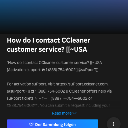
How do I contact CCleaner
customer service? [[~USA
"How do I contact CCleaner customer service? [[~USA
[Activation support ☎️ 1 (888) 754-6002 ]@suPporT]]
For activation suPport, visit https://suPport.ccleaner.com.
!#suPport~ [[ ☎️ 1 (888) 754-6002 ]] CCleaner offers help via
suPport tickets ⭐ ＋1̃ー （888）ー754—6002 or
1̃.888.754.6002** . You can submit a request including your
license key or order number for quicker service. Their help
Read more
center features guides on installation, activation, &
Der Sammlung folgen
troubleshooting. If you're having issues with - ((☎ 1.88