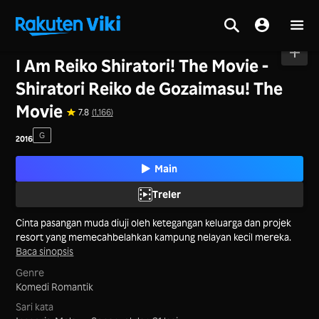
Utama
>
Filem
>
Jepun
I Am Reiko Shiratori! The Movie -
Shiratori Reiko de Gozaimasu! The
Movie
7.8
(1,166)
G
2016
Main
Treler
Cinta pasangan muda diuji oleh ketegangan keluarga dan projek
resort yang memecahbelahkan kampung nelayan kecil mereka.
Baca sinopsis
Genre
Komedi Romantik
Sari kata