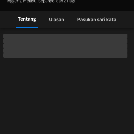
Inggeris, Melayu, Sepanyol
dan 21 lagi
Tentang
Ulasan
Pasukan sari kata