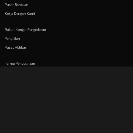
Pusat Bantuan
Kerja Dengan Kami
Rakan Kongsi Pengedaran
Pengiklan
Pusat Akhbar
Terma Penggunaan
Dasar Privasi
Dasar Teknologi Kuki dan Penjejakan
Dasar Hak Cipta
Rakuten
Rakuten Kobo
Rakuten Viber
Rakuten Travel
More services
About Rakuten