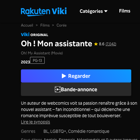
Films
Catégories
Accueil
>
Films
>
Corée
Oh ! Mon assistante
8.6
(7,042)
Oh! My Assistant (Movie)
PG-13
2023
Regarder
Bande-annonce
Un auteur de webcomics voit sa passion renaître grâce à son
nouvel assistant – fan inconditionnel – qui déclenche une
romance imprévue susceptible de tout bouleverser.
Lire le synopsis
Genres
BL,
LGBTQ+,
Comédie romantique
Sous-titres
Anglais, Français, Néerlandais
et 9 autres langues