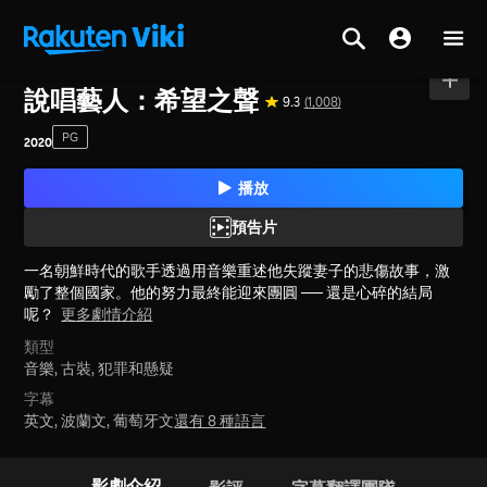
首頁
>
電影
>
韓國
說唱藝人：希望之聲
9.3
(1,008)
PG
2020
播放
預告片
一名朝鮮時代的歌手透過用音樂重述他失蹤妻子的悲傷故事，激
勵了整個國家。他的努力最終能迎來團圓 ── 還是心碎的結局
呢？
更多劇情介紹
類型
音樂,
古裝,
犯罪和懸疑
字幕
英文, 波蘭文, 葡萄牙文
還有 8 種語言
影劇介紹