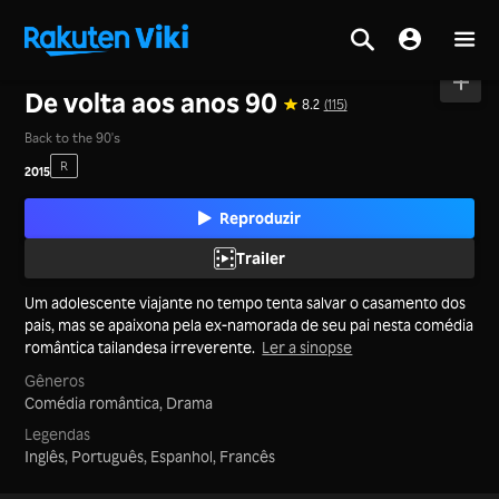
Tela inicial
>
Filmes
>
Tailândia
De volta aos anos 90
8.2
(115)
Back to the 90's
R
2015
Reproduzir
Trailer
Um adolescente viajante no tempo tenta salvar o casamento dos
pais, mas se apaixona pela ex-namorada de seu pai nesta comédia
romântica tailandesa irreverente.
Ler a sinopse
Gêneros
Comédia romântica,
Drama
Legendas
Inglês, Português, Espanhol, Francês