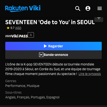
Accueil
>
Films
>
Corée
SEVENTEEN 'Ode to You' in SEOUL
9.7
(432)
G
2020
Regarder
Bande-annonce
L'icône de la K-pop SEVENTEEN débute sa tournée mondiale
2019-2020 à Séoul, en Corée du Sud, et une équipe de tournage
filme chaque moment passionnant du spectacle !
Lire le synopsis
Genres
Performance,
Musique
Sous-titres
Anglais, Français, Portugais, Espagnol