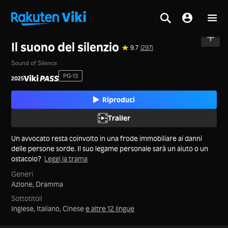
Casa
>
Film
>
La Cina Continentale
Il suono del silenzio
9.7
(297)
Sound of Silence
PG-13
2025
Riproduci
Trailer
Un avvocato resta coinvolto in una frode immobiliare ai danni
delle persone sorde. Il suo legame personale sarà un aiuto o un
ostacolo?
Leggi la trama
Generi
Azione,
Dramma
Sottotitoli
Inglese, Italiano, Cinese
e altre 12 lingue