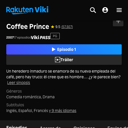
Inicio
>
Series
>
Corea del Sur
Coffee Prince
9.5
(57,927)
PG
2007
17 episodios
Episodio 1
Tráiler
Un heredero inmaduro se enamora de su nueva empleada del
café, pero hay truco: él cree que es hombre… ¿y le parece bien?
Leer sinopsis
Géneros
Comedia romántica,
Drama
Subtítulos
Inglés, Español, Francés
y 9 más idiomas
Episodios