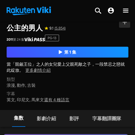
首頁
>
系列
>
韓國
公主的男人
9.1
(5,854)
PG-13
2011
第 24 集
第 1 集
當「覬覦王位」之人的女兒愛上父親死敵之子，一段禁忌之戀就
此綻放。
更多劇情介紹
類型
浪漫,
動作,
古裝
字幕
英文, 印尼文, 馬來文
還有 4 種語言
集数
影劇介紹
影評
字幕翻譯團隊