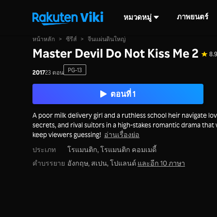
ภาพยนตร์
หมวดหมู่
หน้าหลัก
>
ซีรีส์
>
จีนแผ่นดินใหญ่
Master Devil Do Not Kiss Me 2
8.
PG-13
2017
23 ตอน
ตอนที่ 1
A poor milk delivery girl and a ruthless school heir navigate lov
secrets, and rival suitors in a high-stakes romantic drama that w
keep viewers guessing!
อ่านเรื่องย่อ
ประเภท
โรแมนติก,
โรแมนติก คอมเมดี้
คำบรรยาย
อังกฤษ, สเปน, โปแลนด์
และอีก 10 ภาษา