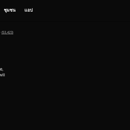
ชุมชน
แอป
9
(53,423)
e,
ill