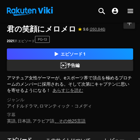
ホーム
>
シリーズ
>
中国本土
君の笑顔にメロメロ
9.6
(260,846)
PG-13
2021
31 エピソード
エピソード 1
予告編
アマチュア女性ゲーマーが、eスポーツ界で頂点を極めるプロチ
ームのメンバーに採用される。そして次第にキャプテンに思い
を寄せるようになる！
あらすじを読む
ジャンル
アイドルドラマ,
ロマンティック・コメディ
字幕
英語, 日本語, アラビア語
、
その他25言語
エピソード