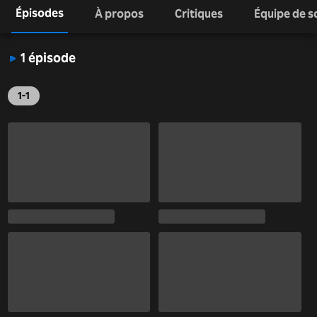
Épisodes
À propos
Critiques
Équipe de s
1 épisode
1-1