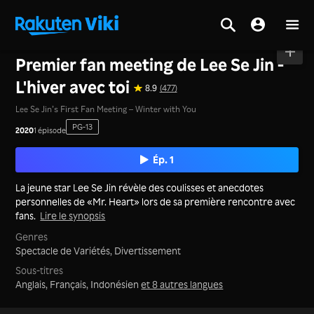
Accueil
>
Séries
>
Corée
Premier fan meeting de Lee Se Jin -
L'hiver avec toi
8.9
(477)
Lee Se Jin’s First Fan Meeting – Winter with You
PG-13
2020
1 épisode
Ép. 1
La jeune star Lee Se Jin révèle des coulisses et anecdotes
personnelles de «Mr. Heart» lors de sa première rencontre avec
fans.
Lire le synopsis
Genres
Spectacle de Variétés,
Divertissement
Sous-titres
Anglais, Français, Indonésien
et 8 autres langues