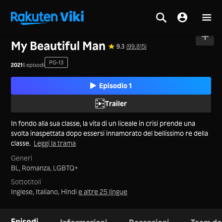
Casa
>
Serie
>
Giappone
My Beautiful Man
9.3
(99,815)
PG-13
2021
6 episodi
Episodio 1
Trailer
In fondo alla sua classe, la vita di un liceale in crisi prende una
svolta inaspettata dopo essersi innamorato del bellissimo re della
classe.
Leggi la trama
Generi
BL,
Romanza,
LGBTQ+
Sottotitoli
Inglese, Italiano, Hindi
e altre 25 lingue
Episodi