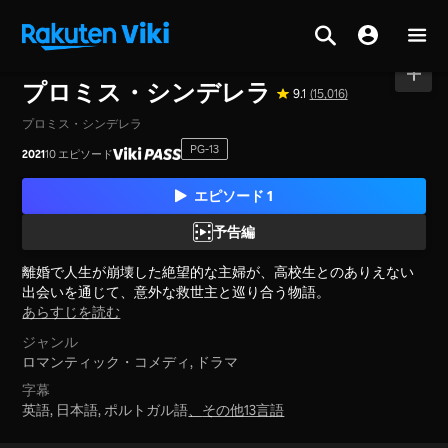
ホーム
>
シリーズ
>
日本
プロミス・シンデレラ
9.1
(15,016)
プロミス・シンデレラ
PG-13
2021
10 エピソード
エピソード 1
予告編
離婚で人生が崩壊した絶望的な主婦が、高校生とのありえない
出会いを通じて、意外な救世主と巡り合う物語。
あらすじを読む
ジャンル
ロマンティック・コメディ,
ドラマ
字幕
英語, 日本語, ポルトガル語
、
その他13言語