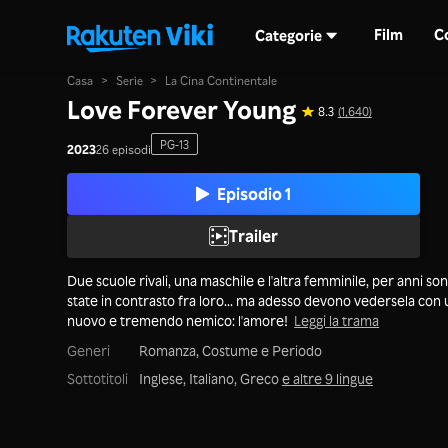
Film
C
Categorie
Casa
>
Serie
>
La Cina Continentale
Love Forever Young
8.3
(1,640)
PG-13
2023
26 episodi
Episodio 1
Trailer
Due scuole rivali, una maschile e l'altra femminile, per anni so
state in contrasto fra loro... ma adesso devono vedersela con 
nuovo e tremendo nemico: l'amore!
Leggi la trama
Generi
Romanza,
Costume e Periodo
Sottotitoli
Inglese, Italiano, Greco
e altre 9 lingue