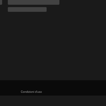
Condizioni d'uso
Informativa sulla privacy
Informativa sui cookie e sulla Tecnologia di