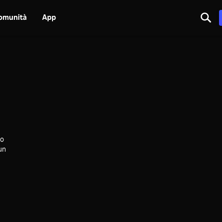
omunità
App
no
un